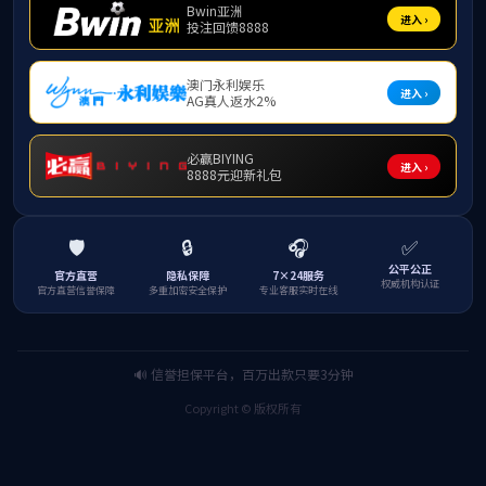
第二条 国有企业党组织必须高举中国特色社会
主义伟大旗帜，以马克思列宁主义、毛泽东思想、邓
小平理论、“三个代表”重要思想、科学发展观、习近
平新时代中国特色社会主义思想为指导，坚持党的基
本理论、基本路线、基本方略，增强“四个意识”、坚
定“四个自信”、做到“两个维护”，坚持和加强党的全
面领导，坚持党要管党、全面从严治党，突出政治功
能，提升组织力，强化使命意识和责任担当，推动国
有企业深化改革，完善中国特色现代企业制度，增强
国有经济竞争力、创新力、控制力、影响力、抗风险
能力，为做强做优做大国有资本提供坚强政治和组织
保证。