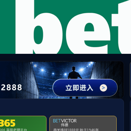
1永利(集团)有限公司-Officia
党的建设
纪检监察
人力资源
公司运营