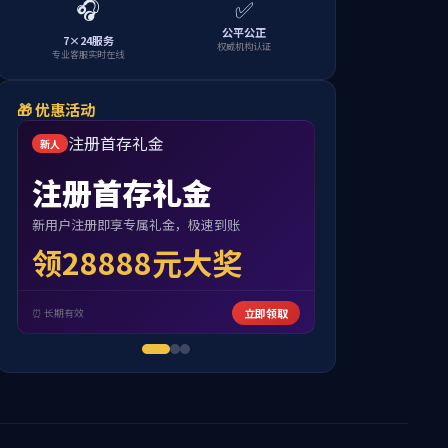
年，大力弘扬爱国主义精神，集团党委组织开展“赓续前行 强