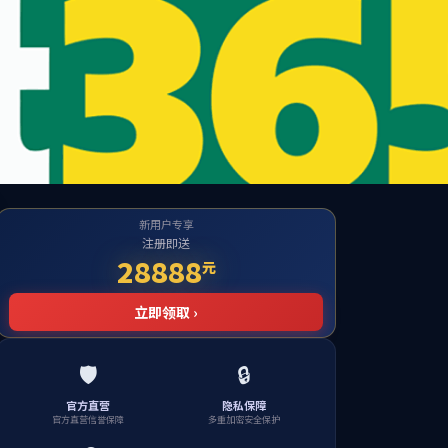
l Website
政策法规
联系我们
支持Ipv6