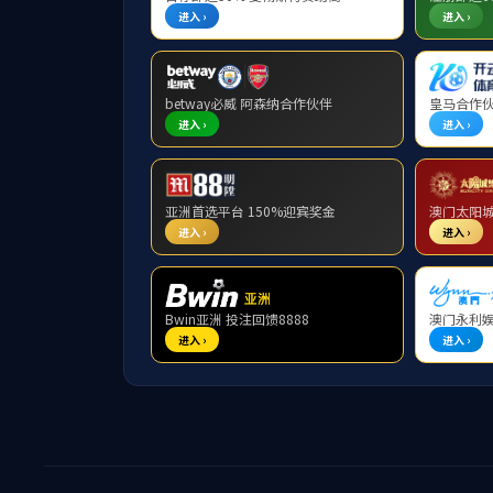
您当前的位置
党的建设
“赓续前行 强
2025-09-16
为纪念中国人民
企有我”主...