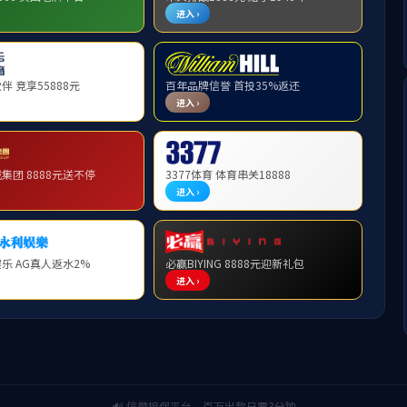
:
yl1111永利集团
>
党的建设
>
学习教育
>
党史学习教育
天读】5月9日
2年5月9日 毛泽东为中共中央起草关于五反定案、补退工作等的指示，为
组和工人对资本家...