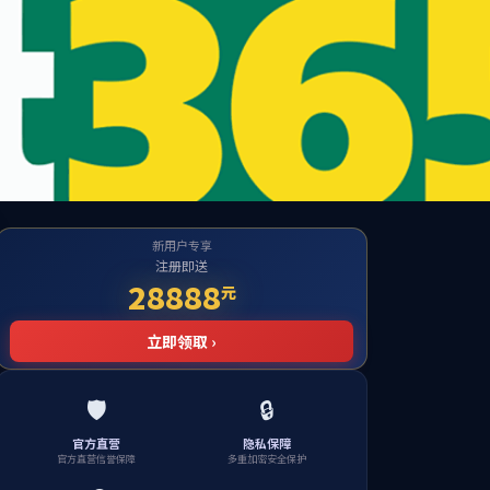
l Website
政策法规
联系我们
支持Ipv6