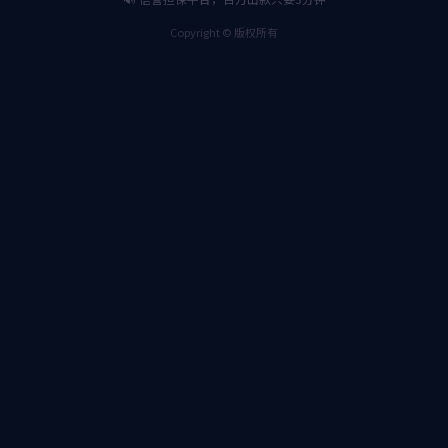
天读】5月8日
7年5月8日 毛泽东在中国共产党全国代表会议上作题为《为争取千百万群
到和平问题时指出...
天读】5月7日
0年5月7日 毛泽东同非洲十二个国家和地区的社会活动家、和平人士和工
不仅蒋介石怕我们...
天读】5月6日
2年5月6日 邓小平在会见利比里亚国家元首、武装部队总司令多伊时，介