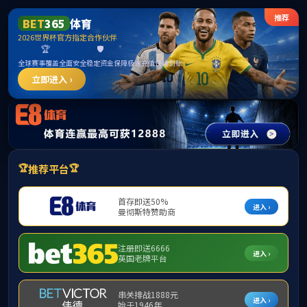
中国·yl1111永利(集团)有
限公司-Official Website
“美丽河北”系列短视频丨武强年画①地道
的“庄稼年画”
栏目：美丽河北
发布时间：2026-03-31 10:37 编辑:钟媛