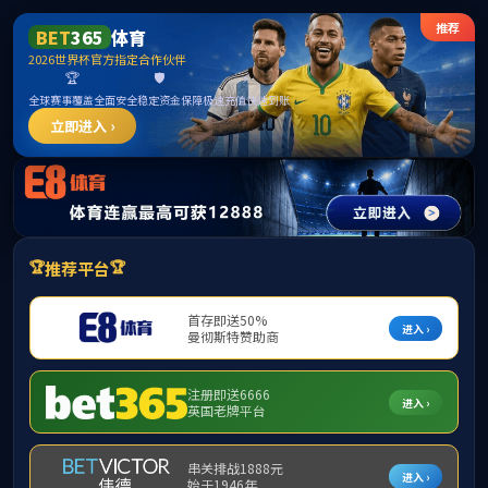
中国·yl1111永利(集团)有
限公司-Official Website
“美丽河北”系列短视频丨武强年画⑤灶王
栏目：美丽河北
发布时间：2026-03-31 10:35 编辑:钟媛